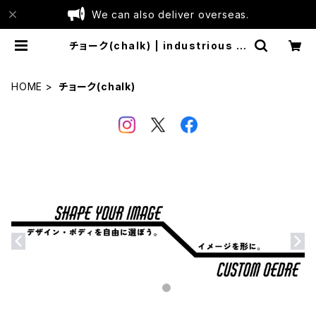
We can also deliver overseas.
チョーク(chalk) | industrious in
dustry
HOME
チョーク(chalk)