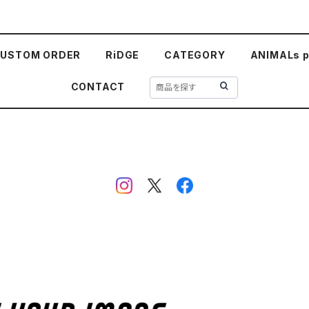
USTOM ORDER
RiDGE
CATEGORY
ANIMALs p
CONTACT