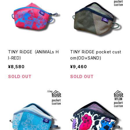
TINY RiDGE （ANIMALs H
TINY RiDGE pocket cust
I-RED）
om(OD×SAND)
¥8,580
¥9,460
SOLD OUT
SOLD OUT