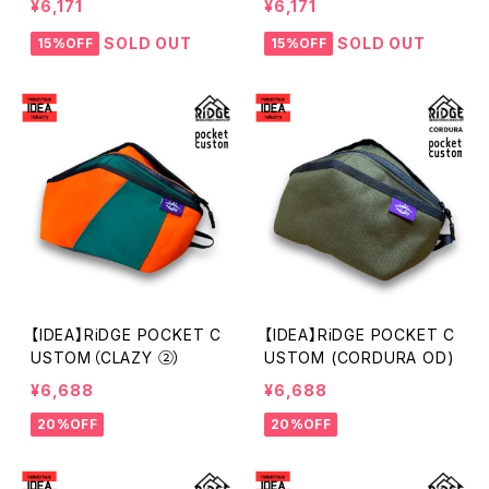
¥6,171
¥6,171
SOLD OUT
SOLD OUT
15%OFF
15%OFF
【IDEA】RiDGE POCKET C
【IDEA】RiDGE POCKET C
USTOM（CLAZY ②）
USTOM (CORDURA OD)
¥6,688
¥6,688
20%OFF
20%OFF