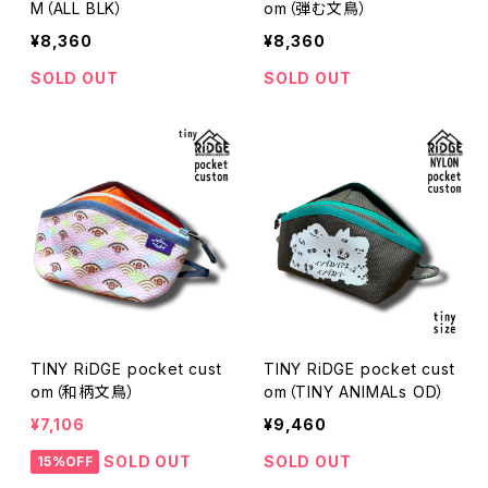
M（ALL BLK）
om（弾む文鳥）
¥8,360
¥8,360
SOLD OUT
SOLD OUT
TINY RiDGE pocket cust
TINY RiDGE pocket cust
om（和柄文鳥）
om（TINY ANIMALs OD）
¥7,106
¥9,460
SOLD OUT
SOLD OUT
15%OFF