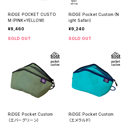
RiDGE POCKET CUSTO
RiDGE Pocket Custom（N
M（PINK×YELLOW）
ight Safari）
¥9,460
¥9,240
SOLD OUT
SOLD OUT
RiDGE Pocket Custom
RiDGE Pocket Custom
（エバーグリーン）
（エメラルド）