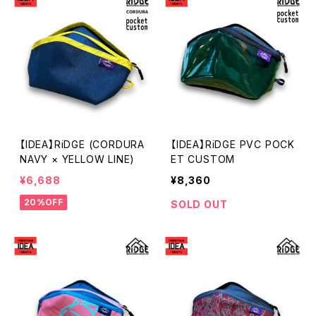
【IDEA】RiDGE (CORDURA
【IDEA】RiDGE PVC POCK
NAVY × YELLOW LINE)
ET CUSTOM
¥6,688
¥8,360
20%OFF
SOLD OUT