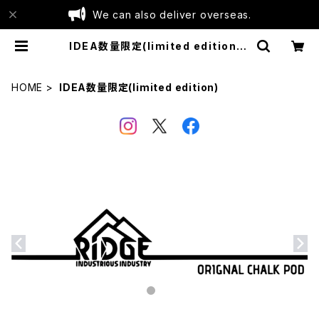
We can also deliver overseas.
IDEA数量限定(limited edition) |
industrious industry
HOME
IDEA数量限定(limited edition)