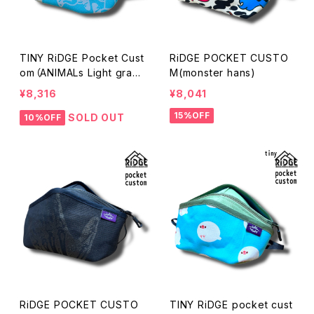
TINY RiDGE Pocket Cust
RiDGE POCKET CUSTO
om（ANIMALs Light gray
M(monster hans)
x Turquoise）
¥8,316
¥8,041
15%OFF
SOLD OUT
10%OFF
RiDGE POCKET CUSTO
TINY RiDGE pocket cust