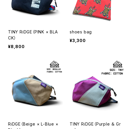
TINY RiDGE（PINK × BLA
shoes bag
CK）
¥3,300
¥8,800
RiDGE（Beige × L-Blue ×
TINY RiDGE（Purple ＆ Gr