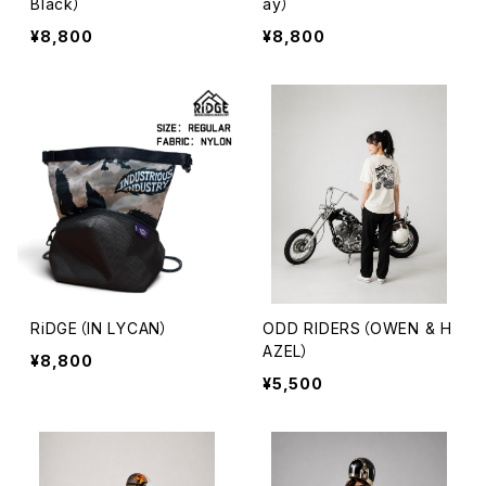
Black）
ay）
¥8,800
¥8,800
RiDGE（IN LYCAN）
ODD RIDERS（OWEN & H
AZEL）
¥8,800
¥5,500