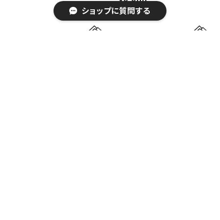
¥8,800
ショップに質問する
キーワードから探す
TINY RiDGE（JACK & RO
TINY RiDGE（OWEN RU
Y）
N）
カテゴリから探す
¥8,800
¥8,800
期間限定アイテム
トップス(TOPS)