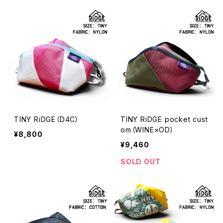
TINY RiDGE（D4C）
TINY RiDGE pocket cust
om（WINE×OD）
¥8,800
¥9,460
SOLD OUT