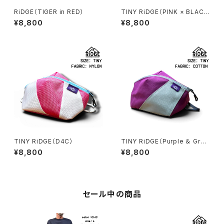
RiDGE（TIGER in RED）
TINY RiDGE（PINK × BLAC
K）
¥8,800
¥8,800
TINY RiDGE（D4C）
TINY RiDGE（Purple ＆ Gra
y）
¥8,800
¥8,800
セール中の商品