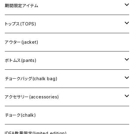
期間限定アイテム
CROSSOVER
トップス(TOPS)
半袖(short sleeve)
アウター(jacket)
長袖(long sleeve)
ボトムス(pants)
スウェット・フーディ(sweat・hoodie)
ショート丈
チョークバッグ(chalk bag)
ロング丈
regular size（レギュラーサイズ）
アクセサリー(accessories)
tiny size（小さめ）
バッグ(bag)
チョーク(chalk)
腰付けチョークバッグ
帽子・ベルトなど(hat・belt)
IDEA数量限定(limited edition)