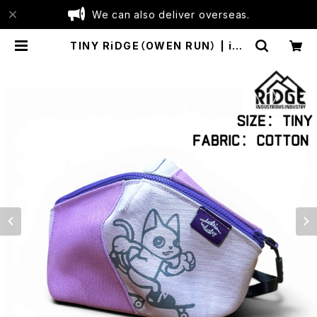
We can also deliver overseas.
TINY RiDGE（OWEN RUN） | ind
ustrious industry