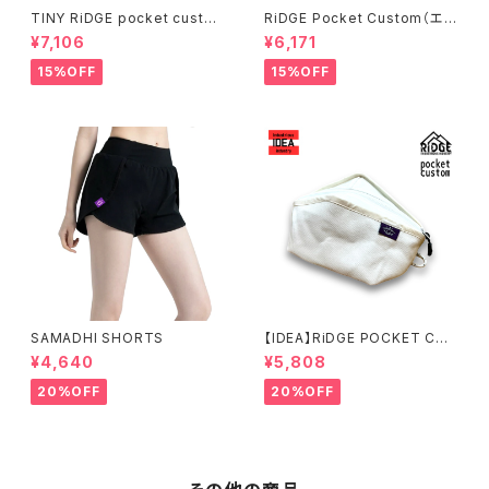
TINY RiDGE pocket custo
RiDGE Pocket Custom（エメ
m（和柄文鳥）
ラルド）
¥7,106
¥6,171
15%OFF
15%OFF
SAMADHI SHORTS
【IDEA】RiDGE POCKET CUS
TOM（ALL WHITE）
¥4,640
¥5,808
20%OFF
20%OFF