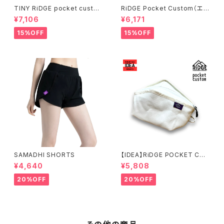
TINY RiDGE pocket custo
RiDGE Pocket Custom（エメ
m（和柄文鳥）
ラルド）
¥7,106
¥6,171
15%OFF
15%OFF
SAMADHI SHORTS
【IDEA】RiDGE POCKET CUS
TOM（ALL WHITE）
¥4,640
¥5,808
20%OFF
20%OFF