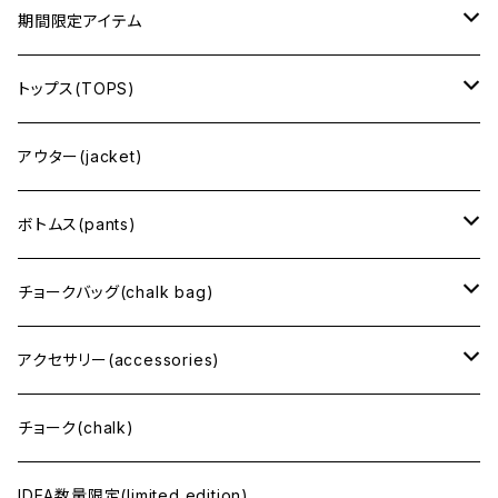
期間限定アイテム
CROSSOVER
トップス(TOPS)
半袖(short sleeve)
アウター(jacket)
長袖(long sleeve)
ボトムス(pants)
スウェット・フーディ(sweat・hoodie)
ショート丈
チョークバッグ(chalk bag)
ロング丈
regular size（レギュラーサイズ）
アクセサリー(accessories)
tiny size（小さめ）
バッグ(bag)
チョーク(chalk)
腰付けチョークバッグ
帽子・ベルトなど(hat・belt)
IDEA数量限定(limited edition)