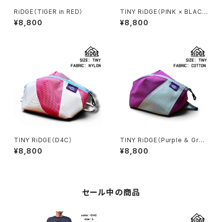
RiDGE（TIGER in RED）
TINY RiDGE（PINK × BLAC
K）
¥8,800
¥8,800
TINY RiDGE（D4C）
TINY RiDGE（Purple ＆ Gra
y）
¥8,800
¥8,800
セール中の商品