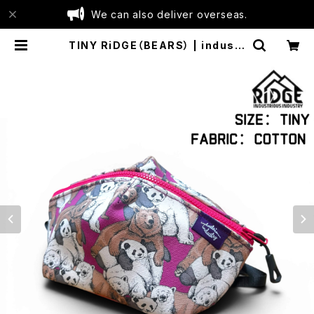
We can also deliver overseas.
TINY RiDGE（BEARS） | industr
ious industry