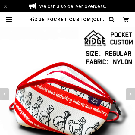
We can also deliver overseas.
RiDGE POCKET CUSTOM(CLIM
BERS) | industrious industry