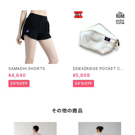
SAMADHI SHORTS
【IDEA】RiDGE POCKET CUS
TOM（ALL WHITE）
¥4,640
¥5,808
20%OFF
20%OFF
その他の商品