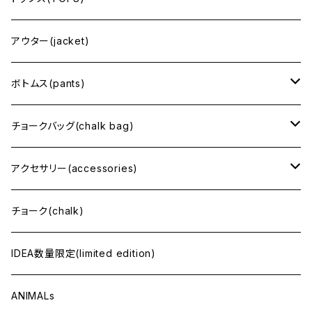
半袖(short sleeve)
アウター(jacket)
長袖(long sleeve)
ボトムス(pants)
スウェット・フーディ(sweat・hoodie)
ショート丈
チョークバッグ(chalk bag)
ロング丈
regular size（レギュラーサイズ）
アクセサリー(accessories)
tiny size（小さめ）
バッグ(bag)
チョーク(chalk)
腰付けチョークバッグ
帽子・ベルトなど(hat・belt)
IDEA数量限定(limited edition)
ANIMALs