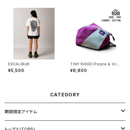
EXCALIBUR
TINY RiDGE（Purple ＆ Gra
y）
¥5,500
¥8,800
CATEGORY
期間限定アイテム
CROSSOVER
トップス(TOPS)