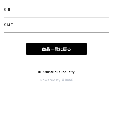
Gift
SALE
商品一覧に戻る
© industrious industry
Powered by