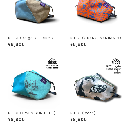
RiDGE（Beige × L-Blue × Bl
RiDGE（ORANGE×ANIMALs）
ack）
¥8,800
¥8,800
RiDGE（OWEN RUN BLUE）
RiDGE（lycan）
¥8,800
¥8,800