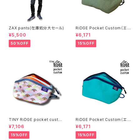
ZAX pants(在庫処分大セール)
RiDGE Pocket Custom（エバ
ーグリーン）
¥5,500
¥6,171
50%OFF
15%OFF
TINY RiDGE pocket custo
RiDGE Pocket Custom（エメ
m（和柄文鳥）
ラルド）
¥7,106
¥6,171
15%OFF
15%OFF