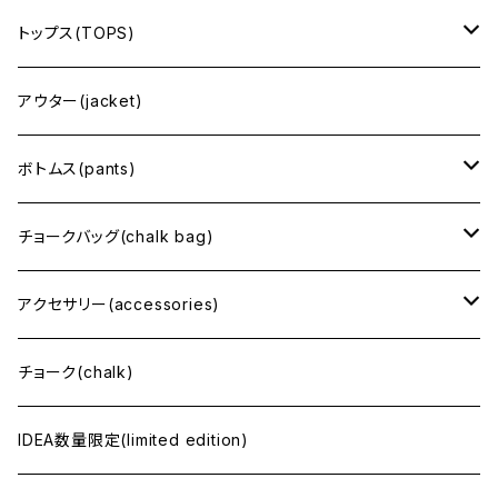
CROSSOVER
トップス(TOPS)
半袖(short sleeve)
アウター(jacket)
長袖(long sleeve)
ボトムス(pants)
スウェット・フーディ(sweat・hoodie)
ショート丈
チョークバッグ(chalk bag)
ロング丈
regular size（レギュラーサイズ）
アクセサリー(accessories)
tiny size（小さめ）
バッグ(bag)
チョーク(chalk)
腰付けチョークバッグ
帽子・ベルトなど(hat・belt)
IDEA数量限定(limited edition)