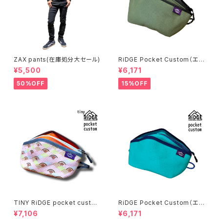
ZAX pants(在庫処分大セール)
RiDGE Pocket Custom（エバ
ーグリーン）
¥5,500
¥6,171
50%OFF
15%OFF
TINY RiDGE pocket custo
RiDGE Pocket Custom（エメ
m（和柄文鳥）
ラルド）
¥7,106
¥6,171