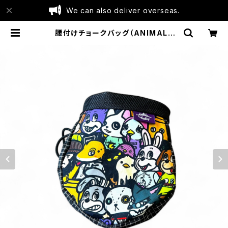
We can also deliver overseas.
腰付けチョークバッグ（ANIMALs
４） | industrious industry