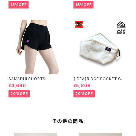
15%OFF
15%OFF
SAMADHI SHORTS
【IDEA】RiDGE POCKET CUS
TOM（ALL WHITE）
¥4,640
¥5,808
20%OFF
20%OFF
その他の商品