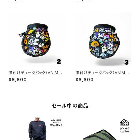
腰付けチョークバッグ（ANIMAL
腰付けチョークバッグ（ANIMAL
s ２）
s ３）
¥6,600
¥6,600
セール中の商品