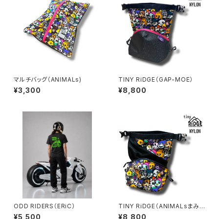
マルチバッグ（ANIMALs)
TINY RiDGE（GAP-MOE）
¥3,300
¥8,800
ODD RIDERS（ERiC）
TINY RiDGE（ANIMALsまみ
れ）
¥5,500
¥8,800