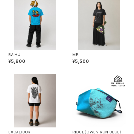
BAIHU
ME.
¥5,800
¥5,500
EXCALIBUR
RiDGE（OWEN RUN BLUE）